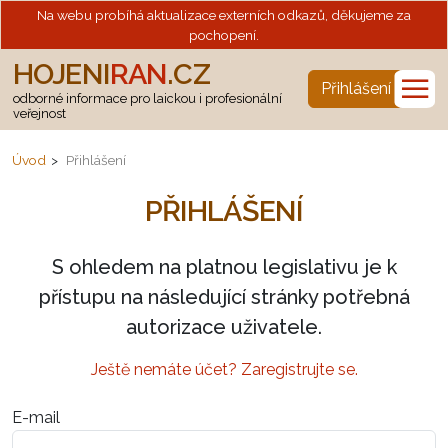
Na webu probíhá aktualizace externích odkazů, děkujeme za
pochopení.
HOJENI
RAN
.CZ
☰
Přihlášení
odborné informace pro laickou i profesionální
veřejnost
Úvod
Přihlášení
PŘIHLÁŠENÍ
S ohledem na platnou legislativu je k
přístupu na následující stránky potřebná
autorizace uživatele.
Ještě nemáte účet? Zaregistrujte se.
E-mail