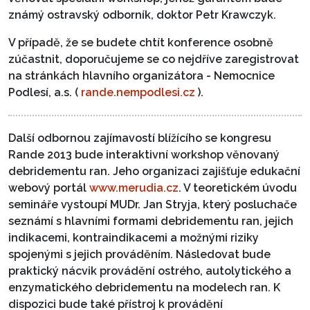
známý ostravský odborník, doktor Petr Krawczyk.
V případě, že se budete chtít konference osobně
zúčastnit, doporučujeme se co nejdříve zaregistrovat
na stránkách hlavního organizátora - Nemocnice
Podlesí, a.s. (
rande.nempodlesi.cz
).
Další odbornou zajímavostí blížícího se kongresu
Rande 2013 bude interaktivní workshop věnovaný
debridementu ran. Jeho organizaci zajišťuje edukační
webový portál
www.merudia.cz
. V teoretickém úvodu
semináře vystoupí MUDr. Jan Stryja, který posluchače
seznámí s hlavními formami debridementu ran, jejich
indikacemi, kontraindikacemi a možnými riziky
spojenými s jejich prováděním. Následovat bude
praktický nácvik provádění ostrého, autolytického a
enzymatického debridementu na modelech ran. K
dispozici bude také přístroj k provádění