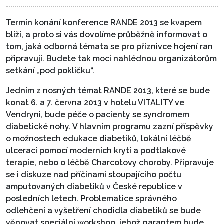
Termín konání konference RANDE 2013 se kvapem
blíží, a proto si vás dovolíme průběžně informovat o
tom, jaká odborná témata se pro příznivce hojení ran
připravují. Budete tak moci nahlédnou organizátorům
setkání „pod pokličku“.
Jedním z nosných témat RANDE 2013, které se bude
konat 6. a 7. června 2013 v hotelu VITALITY ve
Vendryni, bude péče o pacienty se syndromem
diabetické nohy. V hlavním programu zazní příspěvky
o možnostech edukace diabetiků, lokální léčbě
ulcerací pomocí moderních krytí a podtlakové
terapie, nebo o léčbě Charcotovy choroby. Připravuje
se i diskuze nad příčinami stoupajícího počtu
amputovaných diabetiků v České republice v
posledních letech. Problematice správného
odlehčení a vyšetření chodidla diabetiků se bude
věnovat speciální workshop, jehož garantem bude