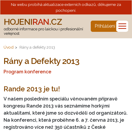
Na webu probíhá aktualizace externích odkazů, děkujeme za
pochopení.
HOJENI
RAN
.CZ
☰
Přihlášení
odborné informace pro laickou i profesionální
veřejnost
Úvod
Rány a defekty 2013
Rány a Defekty 2013
Program konference
Rande 2013 je tu!
V našem posledním speciálu věnovaném přípravě
kongresu Rande 2013 vás seznámíme horkými
aktualitami, které jsme so dozvěděli od organizátorů.
Na konferenci, která proběhne 6. a 7. června 2013, je
registrováno více než 350 účastníků z České