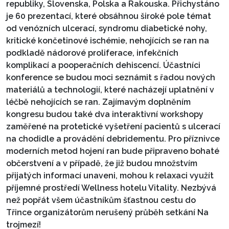
republiky, Slovenska, Polska a Rakouska. Přichystáno
je 60 prezentací, které obsáhnou široké pole témat
od venózních ulcerací, syndromu diabetické nohy,
kritické končetinové ischémie, nehojících se ran na
podkladě nádorové proliferace, infekčních
komplikací a pooperačních dehiscencí. Účastníci
konference se budou moci seznámit s řadou nových
materiálů a technologií, které nacházejí uplatnění v
léčbě nehojících se ran. Zajímavým doplněním
kongresu budou také dva interaktivní workshopy
zaměřené na protetické vyšetření pacientů s ulcerací
na chodidle a provádění debridementu. Pro příznivce
moderních metod hojení ran bude připraveno bohaté
občerstvení a v případě, že již budou množstvím
přijatých informací unaveni, mohou k relaxaci využít
příjemné prostředí Wellness hotelu Vitality. Nezbývá
než popřát všem účastníkům šťastnou cestu do
Třince organizátorům nerušený průběh setkání Na
trojmezí!