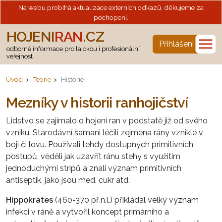
Na webu probíhá aktualizace externích odkazů, děkujeme za
pochopení.
HOJENI
RAN
.CZ
☰
Přihlášení
odborné informace pro laickou i profesionální
veřejnost
Úvod
Teorie
Historie
Mezníky v historii ranhojičství
Lidstvo se zajímalo o hojení ran v podstatě již od svého
vzniku. Starodávní šamani léčili zejména rány vzniklé v
boji či lovu. Používali tehdy dostupných primitivních
postupů, věděli jak uzavřít ránu stehy s využitím
jednoduchými stripů a znali význam primitivních
antiseptik, jako jsou med, cukr atd.
Hippokrates
(460-370 př.n.l.) přikládal velký význam
infekci v ráně a vytvořil koncept primárního a