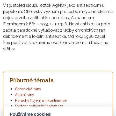
V 19. století sloužil roztok AgNO3 jako antiseptikum u
popálenin. Obrovský význam pro léčbu raných infekcí má
objev prvního antibiotika, penicilinu, Alexandrem
Flemingem (1881 – 1955) – r. 1928. Nová antibiotika poté
začala paradoxně vytlačovat z léčby chronických ran
débridement a lokální antiseptika. Od roku 1968 začal
Fox používat k lokálnímu ošetření ran krém sulfadiazinu
stříbra
Příbuzné témata
Chronické rány
Akutní rány
Poruchy hojení a inkontinence
Faktory ovlivňující hojení ran
Nové publikace a literatura
Používáme cookies!