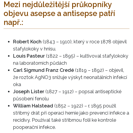
Mezi nejdůležitější průkopníky
objevu asepse a antisepse patří
např.:
Robert Koch
(1843 – 1910), který v roce 1878 objevil
stafylokoky v hnisu.
Louis Pasteur
(1822 – 1895) – kultivoval stafylokoky
na laboratorních půdách
Carl Sigmund Franz Credé
(1819 – 1892) – objevil,
že roztok AgNO3 snižuje výskyt neonatálních infekcí
oka
Joseph Lister
(1827 – 1912) – popsal antiseptické
působení fenolu
William Halstead
(1852 – 1922) – r. 1895 použil
stříbrný drát při operaci hernie jako prevenci infekce a
recidivy. Používal také stříbrnou folii ke kontrole
pooperační infekce.