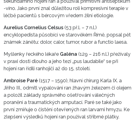
sekundárního hojení ran a používal primitivní antiseptikum
-víno. Jako první znal důležitou roli kompresivní terapie v
léčbě pacientů s bércovým vředem žilní etiologie.
Aurelius Cornelius Celsus
(53 př.l. – 7 n.l.)
encyklopedista působící ve starověkém Římě, popsal pět
známek zánětu: dolor, calor, tumor, rubor a functio laesa.
Myšlenky řeckého lékaře
Galéna
(129 – 216 n.l.) přežívaly
v praxi dosti dlouho a jeho tezí „pus laudabile“ se při
hojení ran řídili ranhojiči až do 15. století.
Ambroise Paré
(1517 – 1590), hlavní chirurg Karla IX. a
Jiřího III., odmítl vypalování ran žhavým železem či olejem
a položil základy správného ošetřování válečných
poranění a traumatických amputací. Paré se také jako
první zmiňuje o čistění otevřených ran larvami hmyzu. Ke
zlepšení výsledků hojení ran používal stříbrné plátky.