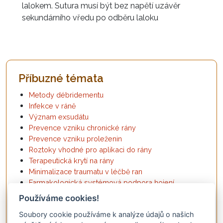
lalokem. Sutura musí být bez napětí uzávěr
sekundárního vředu po odběru laloku
Příbuzné témata
Metody débridementu
Infekce v ráně
Význam exsudátu
Prevence vzniku chronické rány
Prevence vzniku proleženin
Roztoky vhodné pro aplikaci do rány
Terapeutická krytí na rány
Minimalizace traumatu v léčbě ran
Farmakologická systémová podpora hojení
Moderní technologie k podpoře hojení ran
Používáme cookies!
Léčba ran kontrolovaným podtlakem
Soubory cookie používáme k analýze údajů o našich