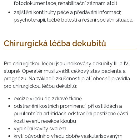
fotodokumentace, rehabilitační záznam atd.)
zajištění kontinuity péče a předávání informací;
psychoterapii, léčbě bolesti a řešení sociální situace.
Chirurgická léčba dekubitů
Pro chirurgickou léčbu jsou indikovány dekubity III. a IV.
stupně. Operatér musí zvážit celkový stav pacienta a
prognózu. Na základě zkušeností platí obecně pravidla
pro chirurgickou léčbu dekubitů:
excize vředu do zdravé tkáně
odstranění kostních prominencí, při ostitidách a
purulentních artritidách odstranění postižené části
kosti event. resekce kloubu
vyplnění kavity svalem
krytí původního vředu dobře vaskularisovaným