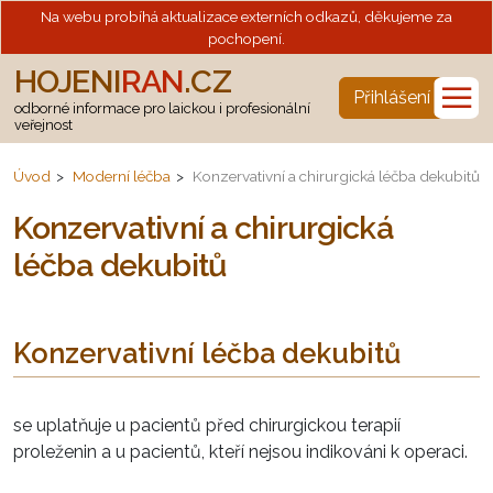
Na webu probíhá aktualizace externích odkazů, děkujeme za
pochopení.
HOJENI
RAN
.CZ
☰
Přihlášení
odborné informace pro laickou i profesionální
veřejnost
Úvod
Moderní léčba
Konzervativní a chirurgická léčba dekubitů
Konzervativní a chirurgická
léčba dekubitů
Konzervativní léčba dekubitů
se uplatňuje u pacientů před chirurgickou terapií
proleženin a u pacientů, kteří nejsou indikováni k operaci.