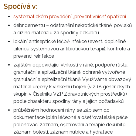
Spočívá v:
systematickém provádění „preventivních“ opatření
débridementu – odstranění nekrotické tkáně, povlaků
a cizího materiálu za spodiny dekubitu
lokální antiseptické léčbě infekce (event. doplněné
cílenou systémovou antibiotickou terapií), kontrole a
prevenci reinfekce
zajištění odpovídající vlhkosti v ráně, podpoře růstu
granulační a epitelizační tkáně, ochraně vytvořené
granulační a epitelizační tkáně. Využíváme obvazový
materiál určený k vlhkému hojení (viz 18 generických
skupin v Číselníku VZP Zdravotnických prostředků)
podle charakteru spodiny rány a jejích požadavků
průběžném hodnocení rány, se zápisem do
dokumentace (plán léčebné a ošetřovatelské péče,
polohovací záznam, ošetřování a terapie dekubitů,
záznam bolesti, záznam nutrice a hydratace,